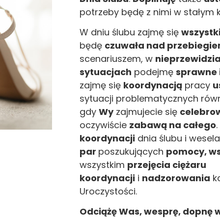
potrzeby będę z nimi w stałym k
W dniu ślubu zajmę się
wszystk
będę
czuwała nad przebiegie
scenariuszem, w
nieprzewidzi
sytuacjach
podejmę
sprawne i
zajmę się
koordynacją
pracy
u
sytuacji problematycznych równ
gdy
Wy
zajmujecie się
celebro
oczywiście
zabawą na całego
koordynacji
dnia ślubu i wesel
par
poszukujących
pomocy, w
wszystkim
przejęcia ciężaru
koordynacji
i
nadzorowania
k
Uroczystości.
Odciążę Was, wesprę, dopnę w