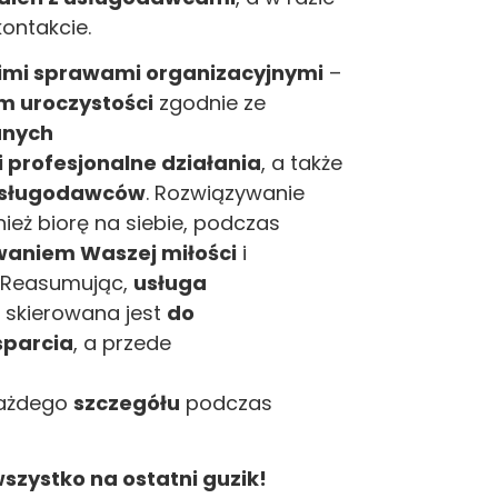
ontakcie.
imi sprawami organizacyjnymi
–
m uroczystości
zgodnie ze
anych
 profesjonalne działania
, a także
sługodawców
. Rozwiązywanie
ież biorę na siebie, podczas
waniem Waszej miłości
i
. Reasumując,
usługa
a skierowana jest
do
sparcia
, a przede
ażdego
szczegółu
podczas
szystko na ostatni guzik!