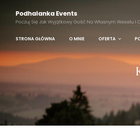
Podhalanka Events
Poczuj Się Jak Wyjątkowy Gość Na Własnym Weselu I Ce
STRONA GŁÓWNA
O MNIE
OFERTA
P