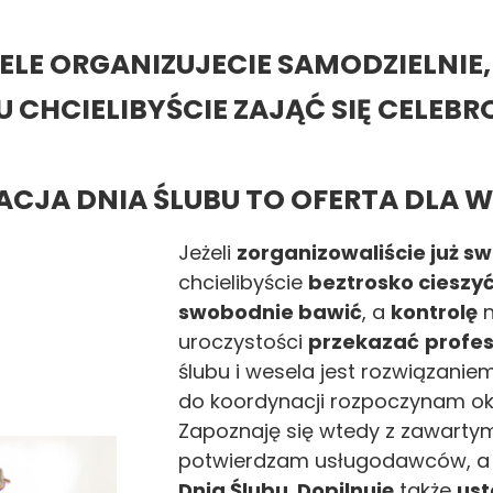
SELE ORGANIZUJECIE SAMODZIELNIE,
U CHCIELIBYŚCIE ZAJĄĆ SIĘ CELEB
CJA DNIA ŚLUBU TO OFERTA DLA W
Jeżeli
zorganizowaliście już sw
chcielibyście
beztrosko cieszy
swobodnie bawić
, a
kontrolę
n
uroczystości
przekazać
profes
ślubu i wesela jest rozwiązani
do koordynacji rozpoczynam ok.
Zapoznaję się wtedy z zawart
potwierdzam usługodawców, a
Dnia Ślubu
.
Dopilnuję
także
ust