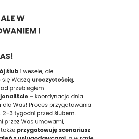
 ALE W
ROWANIEM I
AS!
ój ślub
i wesele, ale
ć
się Waszą
uroczystością,
ad przebiegiem
jonaliście
– koordynacja dnia
em dla Was! Proces przygotowania
 2-3 tygodni przed ślubem.
ymi przez Was umowami,
 także
przygotowuję scenariusz
aleń z usługodawcami
, a w razie